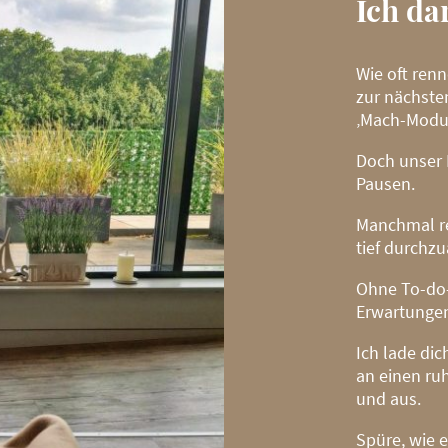
Ich dar
Wie oft ren
zur nächsten
‚Mach-Modus
Doch unser 
Pausen.
Manchmal re
tief durchz
Ohne To-do-
Erwartunge
Ich lade dic
an einen ruh
und aus.
Spüre, wie e