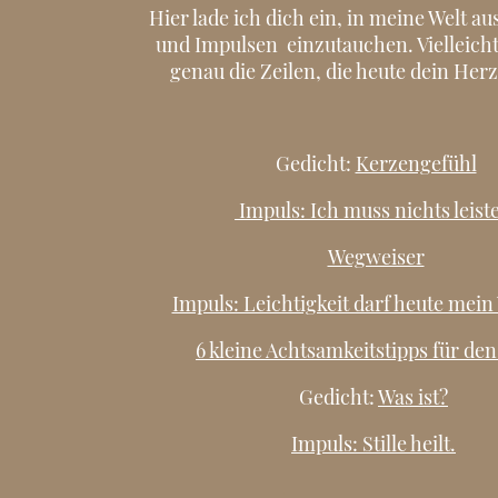
Hier lade ich dich ein, in meine Welt a
und Impulsen einzutauchen. Vielleicht
genau die Zeilen, die heute dein Herz
Gedicht:
Kerzengefühl
Impuls: Ich muss nichts leist
Wegweiser
Impuls: Leichtigkeit darf heute mein
6 kleine Achtsamkeitstipps für den
Gedicht:
Was ist?
Impuls: Stille heilt.