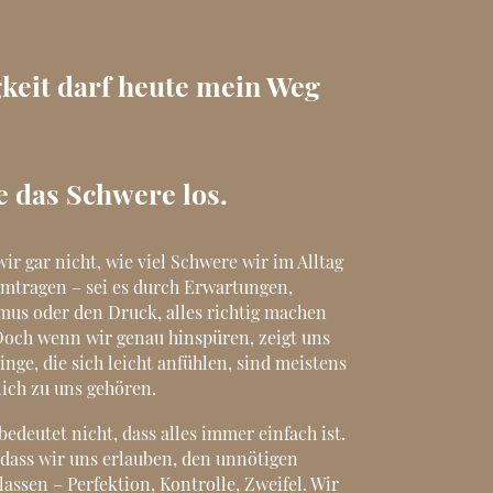
gkeit darf heute mein Weg
e das Schwere los.
ir gar nicht, wie viel Schwere wir im Alltag
mtragen – sei es durch Erwartungen,
mus oder den Druck, alles richtig machen
Doch wenn wir genau hinspüren, zeigt uns
inge, die sich leicht anfühlen, sind meistens
klich zu uns gehören.
bedeutet nicht, dass alles immer einfach ist.
 dass wir uns erlauben, den unnötigen
lassen – Perfektion, Kontrolle, Zweifel. Wir