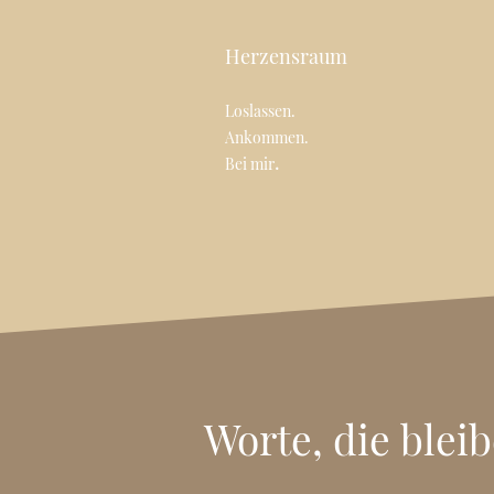
Herzensraum
Loslassen.
Ankommen.
.
Bei mir
Worte, die blei