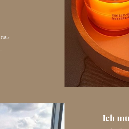
 raus
,
Ich mu