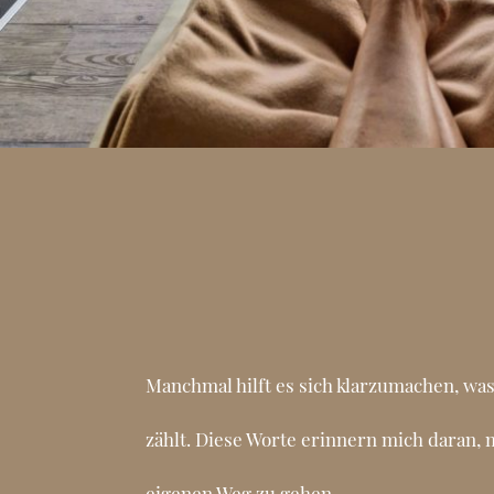
Manchmal hilft es sich klarzumachen, was
zählt. Diese Worte erinnern mich daran,
eigenen Weg zu gehen.