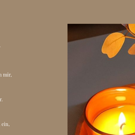
l
n mir,
r.
 ein,