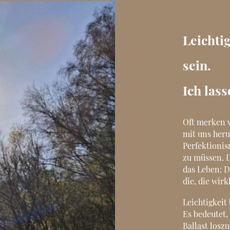
Leichti
sein.
Ich lass
Oft merken w
mit uns heru
Perfektionis
zu müssen. 
das Leben: D
die, die wir
Leichtigkeit 
Es bedeutet,
Ballast loszu